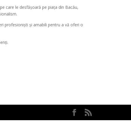
lor pe care le desfășoară pe piața din Bacău,
sionalism.
 profesioniști și amabili pentru a vă oferi o
enți.