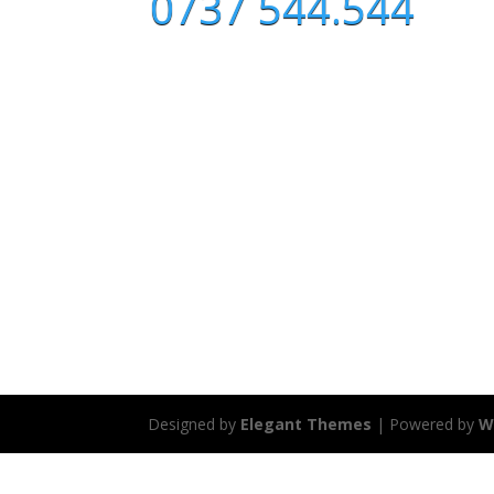
0737 544.544
Designed by
Elegant Themes
| Powered by
W