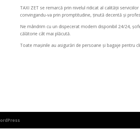
TAXI ZET se remarcă prin nivelul ridicat al calității servicii
convingandu-va prin promptitudine, ținută decentă și profe
Ne mândrim cu un dispecerat modern disponibil 24/24, șoferi
călătorie cât mai plăcută.
Toate mașinile au asigurări de persoane și bagaje pentru cli
ordPress